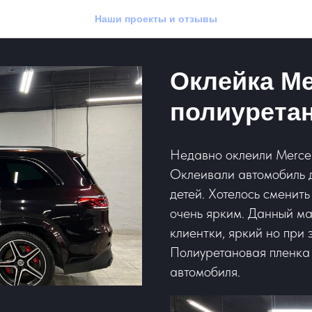
Наши проекты и отзывы
Оклейка Me
полиурета
Недавно оклеили Merce
Оклеивали автомобиль 
детей. Хотелось сменить
очень ярким. Данный ма
клиентки, яркий но при 
Полиуретановая пленка
автомобиля.