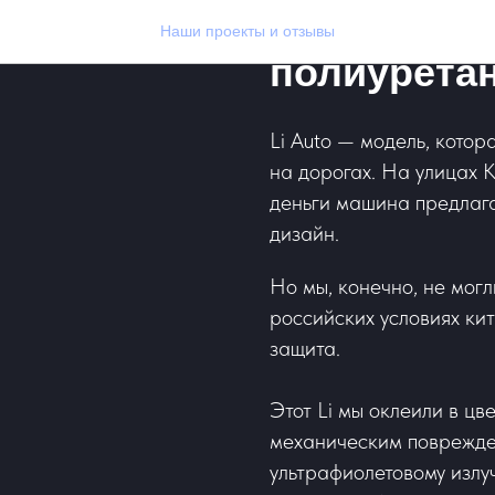
Оклейка Li
Наши проекты и отзывы
полиурета
Li Auto — модель, котор
на дорогах. На улицах К
деньги машина предлага
дизайн.
Но мы, конечно, не могл
российских условиях ки
защита.
Этот Li мы оклеили в цв
механическим поврежде
ультрафиолетовому излу